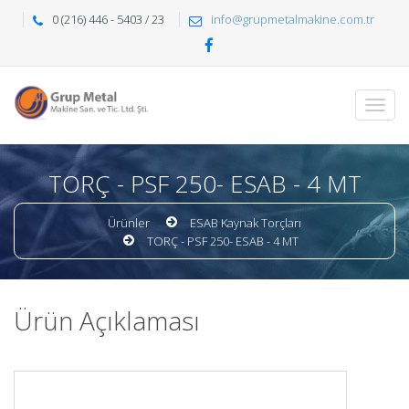
0 (216) 446 - 5403 / 23
info@grupmetalmakine.com.tr
TORÇ - PSF 250- ESAB - 4 MT
Ürünler
ESAB Kaynak Torçları
TORÇ - PSF 250- ESAB - 4 MT
Ürün Açıklaması