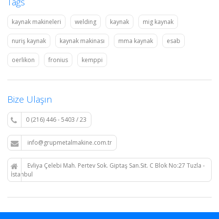
Tags
kaynak makineleri
welding
kaynak
mig kaynak
nuriş kaynak
kaynak makinası
mma kaynak
esab
oerlikon
fronius
kemppi
Bize Ulaşın
0 (216) 446 - 5403 / 23
info@grupmetalmakine.com.tr
Evliya Çelebi Mah. Pertev Sok. Giptaş San.Sit. C Blok No:27 Tuzla -
İstanbul