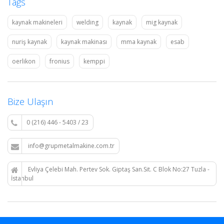
Tags
kaynak makineleri
welding
kaynak
mig kaynak
nuriş kaynak
kaynak makinası
mma kaynak
esab
oerlikon
fronius
kemppi
Bize Ulaşın
0 (216) 446 - 5403 / 23
info@grupmetalmakine.com.tr
Evliya Çelebi Mah. Pertev Sok. Giptaş San.Sit. C Blok No:27 Tuzla -
İstanbul