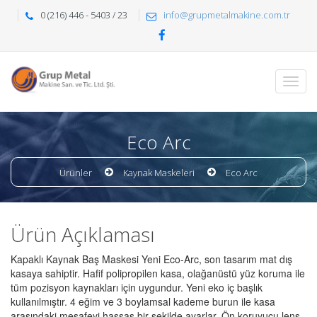
0 (216) 446 - 5403 / 23
info@grupmetalmakine.com.tr
Eco Arc
Ürünler
Kaynak Maskeleri
Eco Arc
Ürün Açıklaması
Kapaklı Kaynak Baş Maskesi Yeni Eco-Arc, son tasarım mat dış
kasaya sahiptir. Hafif polipropilen kasa, olağanüstü yüz koruma ile
tüm pozisyon kaynakları için uygundur. Yeni eko iç başlık
kullanılmıştır. 4 eğim ve 3 boylamsal kademe burun ile kasa
arasındaki mesafeyi hassas bir şekilde ayarlar. Ön koruyucu lens