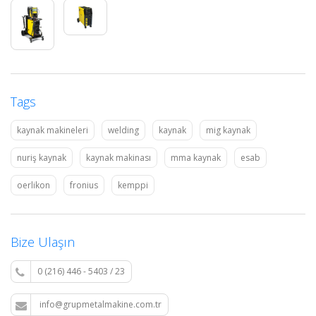
Tags
kaynak makineleri
welding
kaynak
mig kaynak
nuriş kaynak
kaynak makinası
mma kaynak
esab
oerlikon
fronius
kemppi
Bize Ulaşın
0 (216) 446 - 5403 / 23
info@grupmetalmakine.com.tr