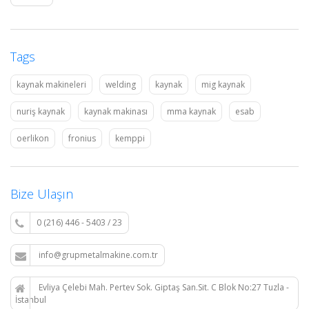
Tags
kaynak makineleri
welding
kaynak
mig kaynak
nuriş kaynak
kaynak makinası
mma kaynak
esab
oerlikon
fronius
kemppi
Bize Ulaşın
0 (216) 446 - 5403 / 23
info@grupmetalmakine.com.tr
Evliya Çelebi Mah. Pertev Sok. Giptaş San.Sit. C Blok No:27 Tuzla -
İstanbul