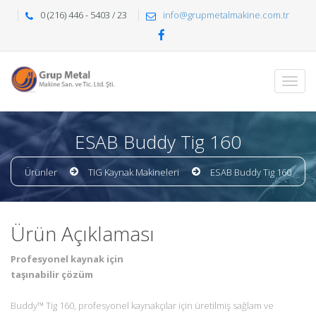
0 (216) 446 - 5403 / 23
info@grupmetalmakine.com.tr
ESAB Buddy Tig 160
Ürünler
TIG Kaynak Makineleri
ESAB Buddy Tig 160
Ürün Açıklaması
Profesyonel kaynak için
taşınabilir çözüm
Buddy™ Tig 160, profesyonel kaynakçılar için üretilmiş sağlam ve