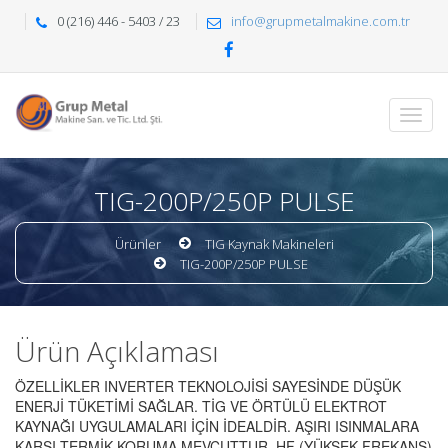
0 (216) 446 - 5403 / 23
info@grupmetalmakine.com.tr
TIG-200P/250P PULSE
Ürünler
TIG Kaynak Makineleri
TIG-200P/250P PULSE
Ürün Açıklaması
ÖZELLİKLER INVERTER TEKNOLOJİSİ SAYESİNDE DÜŞÜK
ENERJİ TÜKETİMİ SAĞLAR. TİG VE ÖRTÜLÜ ELEKTROT
KAYNAĞI UYGULAMALARI İÇİN İDEALDİR. AŞIRI ISINMALARA
KARŞI TERMİK KORUMA MEVCUTTUR. HF (YÜKSEK FREKANS)