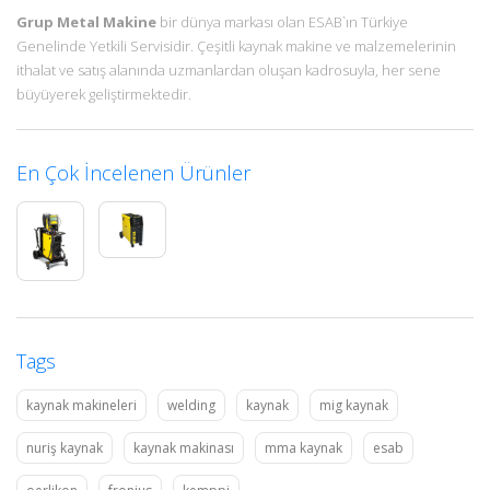
Grup Metal Makine
bir dünya markası olan ESAB`ın Türkiye
Genelinde Yetkili Servisidir. Çeşitli kaynak makine ve malzemelerinin
ithalat ve satış alanında uzmanlardan oluşan kadrosuyla, her sene
büyüyerek geliştirmektedir.
En Çok İncelenen Ürünler
Tags
kaynak makineleri
welding
kaynak
mig kaynak
nuriş kaynak
kaynak makinası
mma kaynak
esab