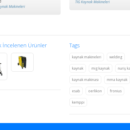
e
TIG Kaynak Makineleri
aynak Makineleri
 İncelenen Ürünler
Tags
kaynak makineleri
welding
kaynak
mig kaynak
nuriş k
kaynak makinası
mma kaynak
esab
oerlikon
fronius
kemppi