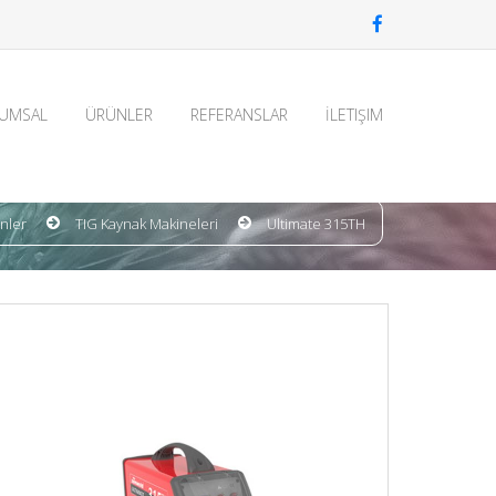
UMSAL
ÜRÜNLER
REFERANSLAR
İLETIŞIM
nler
TIG Kaynak Makineleri
Ultimate 315TH