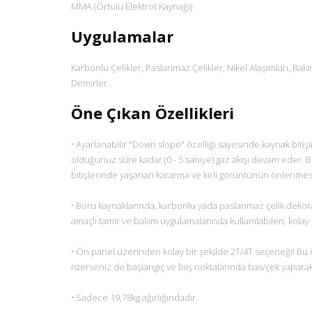
MMA (Örtülü Elektrot Kaynağı)
Uygulamalar
Karbonlu Çelikler, Paslanmaz Çelikler, Nikel Alaşımları, Ba
Demirler.
Öne Çıkan Özellikleri
• Ayarlanabilir "Down slope" özelliği sayesinde kaynak bitiş
olduğunuz süre kadar (0 - 5 saniye) gaz akışı devam eder
bitişlerinde yaşanan kararma ve kirli görüntünün önlenmesi
• Boru kaynaklarında, karbonlu yada paslanmaz çelik dekora
amaçlı tamir ve bakım uygulamalarında kullanılabilen, kolay 
• Ön panel üzerinden kolay bir şekilde 2T/4T seçeneği! Bu öz
isterseniz de başlangıç ve biiş noktalarında bas/çek yapara
• Sadece 19,78kg ağırlığındadır.