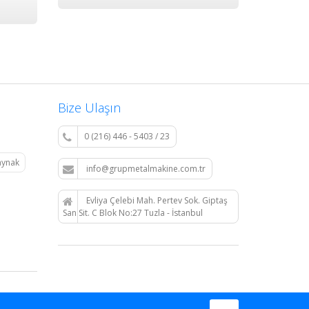
Bize Ulaşın
0 (216) 446 - 5403 / 23
aynak
info@grupmetalmakine.com.tr
Evliya Çelebi Mah. Pertev Sok. Giptaş
San.Sit. C Blok No:27 Tuzla - İstanbul