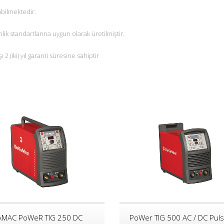
abilmektedir.
ik standartlarına uygun olarak üretilmiştir.
 2 (iki) yıl garanti süresine sahiptir
MAC PoWeR TIG 250 DC
PoWer TIG 500 AC / DC Pul