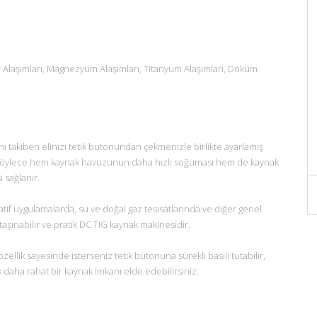
kır Alaşımları, Magnezyum Alaşımları, Titanyum Alaşımları, Döküm
ini takiben elinizi tetik butonundan çekmenizle birlikte ayarlamış
. Böylece hem kaynak havuzunun daha hızlı soğuması hem de kaynak
 sağlanır.
tif uygulamalarda, su ve doğal gaz tesisatlarında ve diğer genel
taşınabilir ve pratik DC TIG kaynak makinesidir.
ellik sayesinde isterseniz tetik butonuna sürekli basılı tutabilir,
k daha rahat bir kaynak imkanı elde edebilirsiniz.