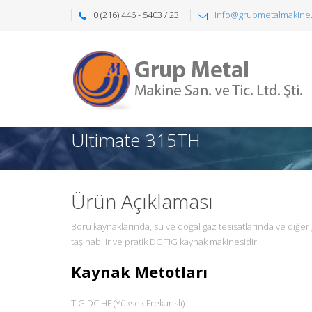
0 (216) 446 - 5403 / 23
info@grupmetalmakine.
Ultimate 315TH
Ürün Açıklaması
Boru kaynaklarında, su ve doğal gaz tesisatlarında ve diğer
taşınabilir ve pratik DC TIG kaynak makinesidir.
Kaynak Metotları
TIG DC HF (Yüksek Frekanslı)