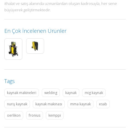
ithalat ve satış alanında uzmanlardan oluşan kadrosuyla, her sene
büyüyerek geliştirmektedir.
En Çok İncelenen Ürünler
Tags
kaynak makineleri
welding
kaynak
mig kaynak
nuriş kaynak
kaynak makinası
mma kaynak
esab
oerlikon
fronius
kemppi